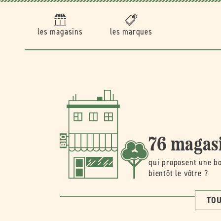
Ignorer et
passer au
contenu
les magasins
les marques
76 magas
qui proposent une bo
bientôt le vôtre ?
TOU