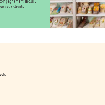
ccompagnement inclus.
uveaux clients !
asin.