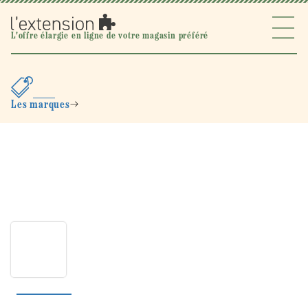
Ignorer et
passer au
contenu
l'extension
L'offre élargie en ligne de votre magasin préféré
Les marques